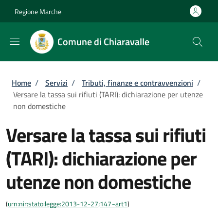
Salta al contenuto principale
Skip to footer content
Regione Marche
Comune di Chiaravalle
Briciole di pane
Home
/
Servizi
/
Tributi, finanze e contravvenzioni
/
Versare la tassa sui rifiuti (TARI): dichiarazione per utenze
non domestiche
Versare la tassa sui rifiuti
(TARI): dichiarazione per
utenze non domestiche
(
urn:nir:stato:legge:2013-12-27;147~art1
)