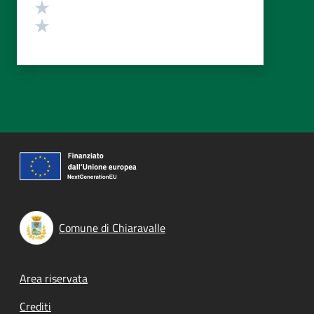
Valuta 2 stelle su 5
Valuta 1 stelle su 5
Comune di Chiaravalle
Footer menu
Area riservata
Crediti