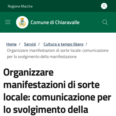
Salta al contenuto principale
Skip to footer content
Regione Marche
Comune di Chiaravalle
Briciole di pane
Home
/
Servizi
/
Cultura e tempo libero
/
Organizzare manifestazioni di sorte locale: comunicazione
per lo svolgimento della manifestazione
Organizzare
manifestazioni di sorte
locale: comunicazione per
lo svolgimento della