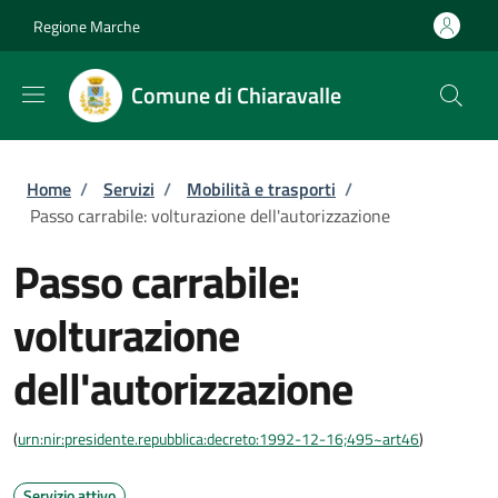
Salta al contenuto principale
Skip to footer content
Regione Marche
Comune di Chiaravalle
Briciole di pane
Home
/
Servizi
/
Mobilità e trasporti
/
Passo carrabile: volturazione dell'autorizzazione
Passo carrabile:
volturazione
dell'autorizzazione
(
urn:nir:presidente.repubblica:decreto:1992-12-16;495~art46
)
Servizio attivo