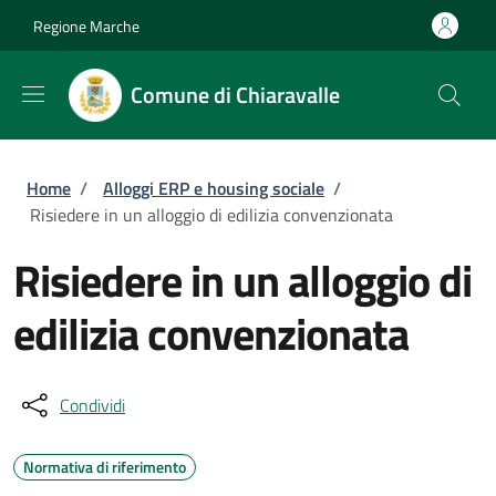
Salta al contenuto principale
Skip to footer content
Regione Marche
Comune di Chiaravalle
Briciole di pane
Home
/
Alloggi ERP e housing sociale
/
Risiedere in un alloggio di edilizia convenzionata
Risiedere in un alloggio di
edilizia convenzionata
Condividi
Normativa di riferimento