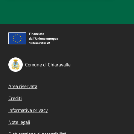
Comune di Chiaravalle
Footer menu
Area riservata
Crediti
Informativa privacy
Note legali
Dichiarazione di accessibilità