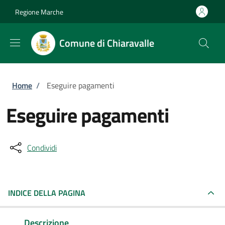
Salta al contenuto principale
Skip to footer content
Regione Marche
Comune di Chiaravalle
Briciole di pane
Home
/
Eseguire pagamenti
Eseguire pagamenti
Condividi
INDICE DELLA PAGINA
Descrizione