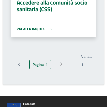
Accedere alla comunità socio
sanitaria (CSS)
VAI ALLA PAGINA
Scrivi il
Vai a…
Pagina
1
Pagina precedente
Pagina attuale
Pagina successiva