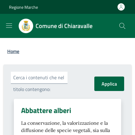
Salta al contenuto principale
Skip to footer content
Regione Marche
Comune di Chiaravalle
Briciole di pane
Home
Cerca i contenuti che nel
titolo contengono:
Abbattere alberi
La conservazione, la valorizzazione e la
diffusione delle specie vegetali, sia sulla