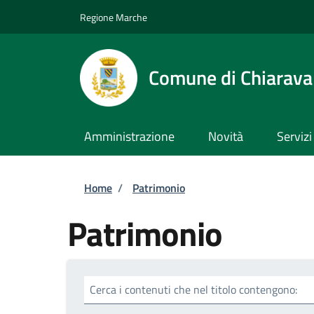
Salta al contenuto principale
Skip to footer content
Regione Marche
Comune di Chiarava
Amministrazione
Novità
Servizi
Briciole di pane
Home
/
Patrimonio
Patrimonio
Cerca i contenuti che nel titolo contengono: